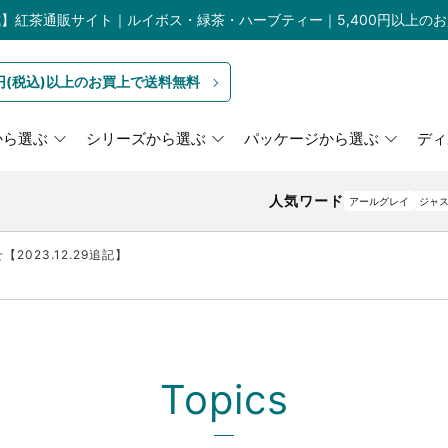
】紅茶通販サイト｜ルイボス・緑茶・ハーブティー｜5,400円以上の
0円(税込)以上のお買上で送料無料
から選ぶ
シリーズから選ぶ
パッケージから選ぶ
ディ
人気ワード
アールグレイ
ジャ
023.12.29追記】
Topics