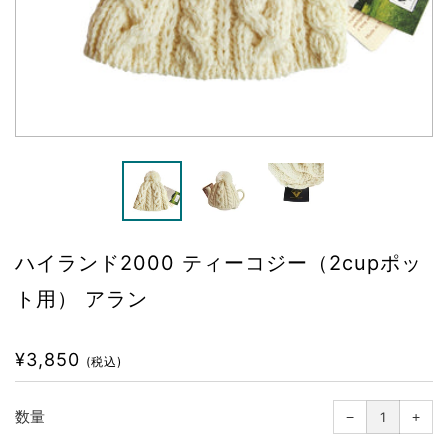
ハイランド2000 ティーコジー（2cupポッ
ト用） アラン
通
¥3,850
(税込)
常
価
1
1
つ
つ
格
数量
−
減
+
増
ら
や
す
す