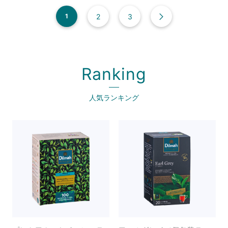
2
3
1
N
e
Ranking
x
t
人気ランキング
P
a
g
e