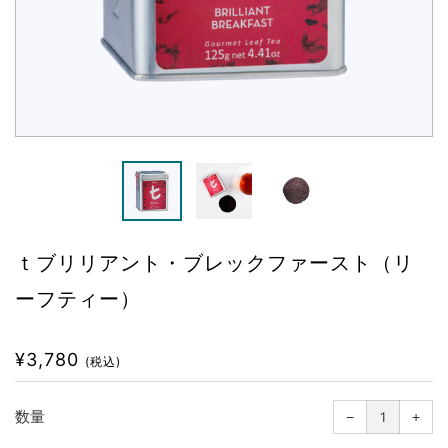
ｔブリリアント・ブレックファースト（リ
ーフティー）
通
¥3,780
(税込)
常
価
1
1
つ
つ
格
数量
−
減
+
増
ら
や
す
す