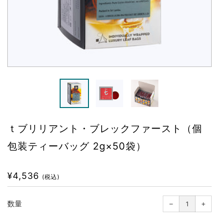
ｔブリリアント・ブレックファースト（個
包装ティーバッグ 2g×50袋）
通
¥4,536
(税込)
常
価
1
1
つ
つ
格
数量
−
減
+
増
ら
や
す
す