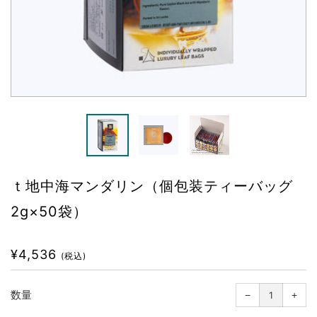
ｔ地中海マンダリン（個包装ティーバッグ
2g×50袋）
通
¥4,536
(税込)
常
価
1
1
つ
つ
格
数量
−
減
+
増
ら
や
す
す